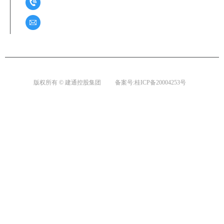
0771-2859261 / 0776-2285188
76822380@qq.com
版权所有 © 建通控股集团
备案号:桂ICP备20004253号