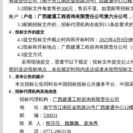
有限责任公司（南宁市江南区金凯路26号广西建通中心12楼1
3.2
招标文件每套售价
300
元，售后不退。如需邮寄招标
账户（
户名：广西建通工程咨询有限责任公司第六分公司，开户银
3.3
邮购招标文件的，招标代理机构在收到3.1条款要
4
．投标文件的
提交
4.1
提交投标文件截止时间和开标时间：
2025年4月9日9
4.2
投标和开标地点：广西建通工程咨询有限责任公司（
4.3
提交方式
采用现场提交，需遵守以下规定：投标文件提交
起止
密封送达投标地点，未在规定时间内送达或者未按照招标文
5
．发布公告的媒介
本次招标公告同时在中国招标投标公共服务平台、中国
6
．
招标代理机构其他信息
招标代理机构：
广西建通工程咨询有限责任公司
地 址：
南宁市江南区金凯路26号广西建通中心12
邮 编：
530031
联 系 人：
熊莎莎、魏飘飘、庞海秀
电 话：
0771-2863138