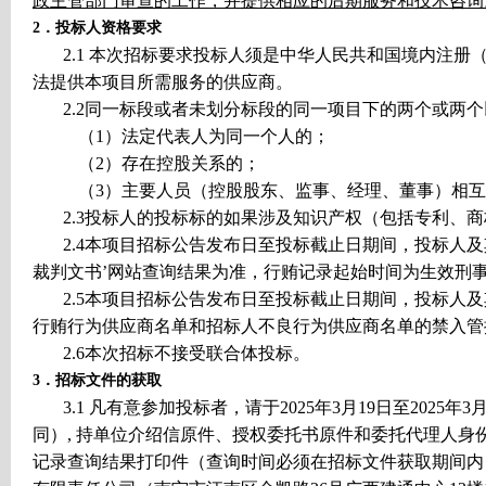
政主管部门审查的工作，并提供相应的后期服务和技术咨询
2
．投标人资格要求
2.1
本次招标要求投标人须是中华人民共和国境内注册
法提供本项目所需服务的供应商。
2.2
同一标段或者未划分标段的同一项目下的两个或两个
（1）法定代表人为同一个人的；
（2）存在控股关系的；
（3）主要人员（控股股东、监事、经理、董事）相
2.3
投标人的投标标的如果涉及知识产权（包括专利、商
2.4
本项目招标公告发布日至投标截止日期间，投标人及
裁判文书’网站查询结果为准，行贿记录起始时间为生效刑
2.5
本项目招标公告发布日至投标截止日期间，投标人及
行贿行为供应商名单和招标人不良行为供应商名单的禁入管
2.6
本次招标不接受联合体投标。
3
．招标文件的获取
3.1
凡有意参加投标者，请于2025年3月19日至2025
同）
,
持单位介绍信
原件
、
授权委托书
原件和委托代理人身
记录查询结果打印件（查询时间必须在招标文件获取期间内