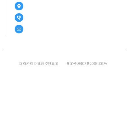
广西百色市右江区迎龙路70号建通中心2号楼A座22-25层
0771-2859261 / 0776-2285188
76822380@qq.com
版权所有 © 建通控股集团
备案号:桂ICP备20004253号