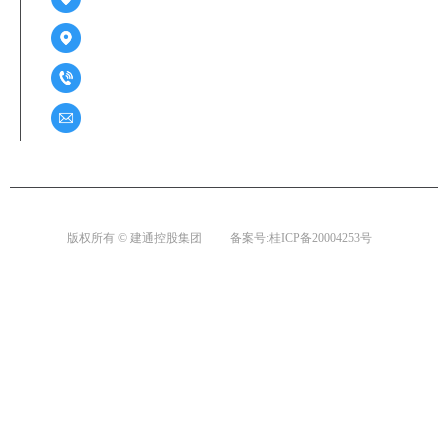
广西百色市右江区迎龙路70号建通中心2号楼A座22-25层
0771-2859261 / 0776-2285188
76822380@qq.com
版权所有 © 建通控股集团
备案号:桂ICP备20004253号