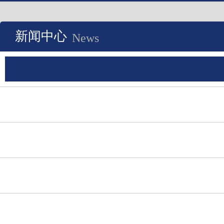
新闻中心
News