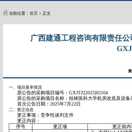
当前位置：
首页
> 正文
广西建通工程咨询有限责任公
GX
来
一、项目基本情况
原公告的采购项目编号：GXJTZ[2025]02104
原公告的采购项目名称：桂林医科大学机房改造及设备
首次公告日期：2025年7月22日
二、更正信息
更正事项：竞争性谈判文件
更正内容：
序号
更正项
更正前内