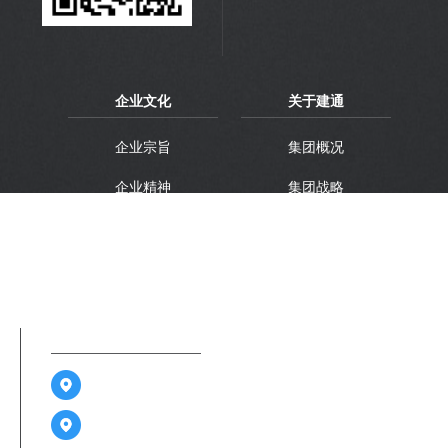
企业文化
关于建通
企业宗旨
集团概况
企业精神
集团战略
企业理想
集团品牌
联系方式
广西南宁市江南区金凯路26号广西建通中心1-3层及6-13
广西百色市右江区迎龙路70号建通中心2号楼A座22-25层